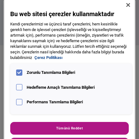
Get the report
Bu web sitesi çerezler kullanmaktadır
Kendi çerezlerimizi ve üçüncü taraf çerezlerini, hem kesinlikle
gerekli hem de işlevsel çerezleri (işlevselliği ve kişiselleştirmeyi
artırmak için), performans çerezlerini (örneğin, ziyaretleri ve trafik
kaynaklarını saymak için) ve hedefleme çerezlerini size ilgili
reklamlar sunmak için kullanıyoruz. Lütfen tercih ettiğiniz seçeneği
seçin. Çerezlerin nasıl işlendiği hakkında daha fazla bilgiyi burada
bulabilirsiniz
Çerez Politikası
Merhaba, biz Experian’ız
Zorunlu Tanımlama Bilgileri
Verimizle gurur duyuyoruz ve bizi gerçekten
heyecanlandıran şirketlere destek olmak için bununla ne
Hedefleme Amaçlı Tanımlama Bilgileri
yapabileceğimiz. Hayranlık uyandıran ve alışılagelmişin
dışında bir pazarlama kampanyası planlamak, akıllı ve
Performans Tanımlama Bilgileri
doğru kredi kararları almak veya şirketiniz için bir
optimizasyon stratejisi oluşturmak istiyor olabilirsiniz. Veri,
teknoloji ve ileri seviye analitik çözümlerimizle yarattığımız
öncü gücümüz, bu gibi önemli anlarda içgörülerin gerçek
Tümünü Reddet
anlamından faydalanmanızı ve bu adımları daha doğru