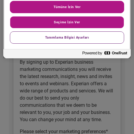
Tümüne İzin Ver
Country *
Seçime İzin Ver
Tanımlama Bilgisi Ayarları
Would you like to hear from us?*
By signing up to Experian business
marketing communications you will receive
the latest research, insight, news and invites
to events and webinars. Experian offers a
wide range of products and services. We will
do our best to send you only
communications that we deem to be
relevant to you, your job and your business.
You can change your mind at any time.
Please select your marketing preferences*